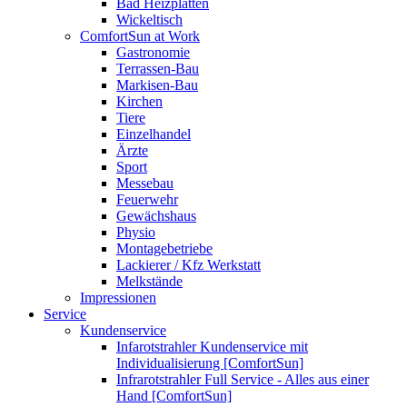
Bad Heizplatten
Wickeltisch
ComfortSun at Work
Gastronomie
Terrassen-Bau
Markisen-Bau
Kirchen
Tiere
Einzelhandel
Ärzte
Sport
Messebau
Feuerwehr
Gewächshaus
Physio
Montagebetriebe
Lackierer / Kfz Werkstatt
Melkstände
Impressionen
Service
Kundenservice
Infarotstrahler Kundenservice mit
Individualisierung [ComfortSun]
Infrarotstrahler Full Service - Alles aus einer
Hand [ComfortSun]