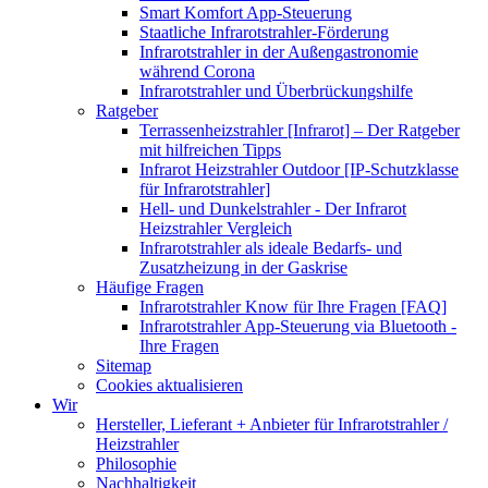
Smart Komfort App-Steuerung
Staatliche Infrarotstrahler-Förderung
Infrarotstrahler in der Außengastronomie
während Corona
Infrarotstrahler und Überbrückungshilfe
Ratgeber
Terrassenheizstrahler [Infrarot] – Der Ratgeber
mit hilfreichen Tipps
Infrarot Heizstrahler Outdoor [IP-Schutzklasse
für Infrarotstrahler]
Hell- und Dunkelstrahler - Der Infrarot
Heizstrahler Vergleich
Infrarotstrahler als ideale Bedarfs- und
Zusatzheizung in der Gaskrise
Häufige Fragen
Infrarotstrahler Know für Ihre Fragen [FAQ]
Infrarotstrahler App-Steuerung via Bluetooth -
Ihre Fragen
Sitemap
Cookies aktualisieren
Wir
Hersteller, Lieferant + Anbieter für Infrarotstrahler /
Heizstrahler
Philosophie
Nachhaltigkeit