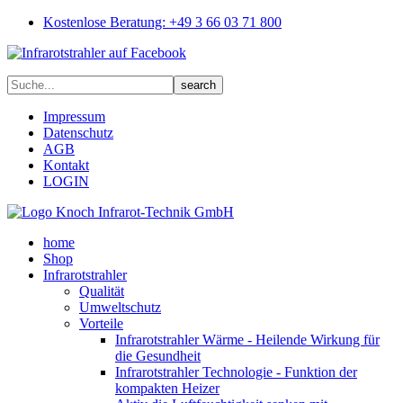
Kostenlose Beratung: +49 3 66 03 71 800
Impressum
Datenschutz
AGB
Kontakt
LOGIN
home
Shop
Infrarotstrahler
Qualität
Umweltschutz
Vorteile
Infrarotstrahler Wärme - Heilende Wirkung für
die Gesundheit
Infrarotstrahler Technologie - Funktion der
kompakten Heizer