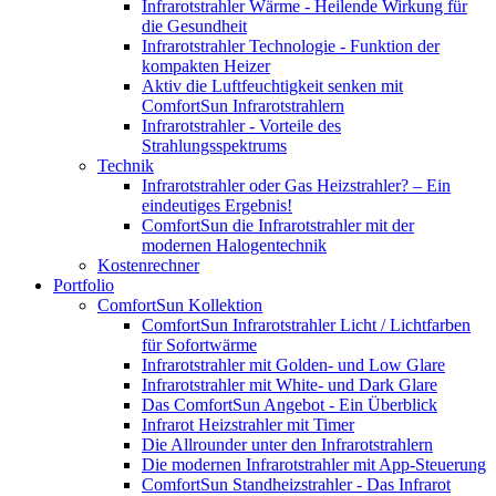
Infrarotstrahler Wärme - Heilende Wirkung für
die Gesundheit
Infrarotstrahler Technologie - Funktion der
kompakten Heizer
Aktiv die Luftfeuchtigkeit senken mit
ComfortSun Infrarotstrahlern
Infrarotstrahler - Vorteile des
Strahlungsspektrums
Technik
Infrarotstrahler oder Gas Heizstrahler? – Ein
eindeutiges Ergebnis!
ComfortSun die Infrarotstrahler mit der
modernen Halogentechnik
Kostenrechner
Portfolio
ComfortSun Kollektion
ComfortSun Infrarotstrahler Licht / Lichtfarben
für Sofortwärme
Infrarotstrahler mit Golden- und Low Glare
Infrarotstrahler mit White- und Dark Glare
Das ComfortSun Angebot - Ein Überblick
Infrarot Heizstrahler mit Timer
Die Allrounder unter den Infrarotstrahlern
Die modernen Infrarotstrahler mit App-Steuerung
ComfortSun Standheizstrahler - Das Infrarot