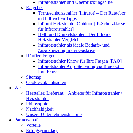
Infrarotstrahler und Überbrückungshilfe
Ratgeber
Terrassenheizstrahler [Infrarot] – Der Ratgeber
mit hilfreichen Tipps
Infrarot Heizstrahler Outdoor [IP-Schutzklasse
für Infrarotstrahler]
Hell- und Dunkelstrahler - Der Infrarot
Heizstrahler Vergleich
Infrarotstrahler als ideale Bedarfs- und
Zusatzheizung in der Gaskrise
Häufige Fragen
Infrarotstrahler Know für Ihre Fragen [FAQ]
Infrarotstrahler App-Steuerung via Bluetooth -
Ihre Fragen
Sitemap
Cookies aktualisieren
Wir
Hersteller, Lieferant + Anbieter für Infrarotstrahler /
Heizstrahler
Philosophie
Nachhaltigkeit
Unsere Unternehmenshistorie
Partnerschaft
Vorteile
Erfolgsgrundlage