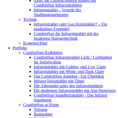
Aktiv die Luftfeuchtigkeit senken mit
ComfortSun Infrarotstrahlern
Infrarotstrahler - Vorteile des
Strahlungsspektrums
Technik
Infrarotstrahler oder Gas Heizstrahler? – Ein
eindeutiges Ergebnis!
ComfortSun die Infrarotstrahler mit der
modernen Halogentechnik
Kostenrechner
Portfolio
ComfortSun Kollektion
ComfortSun Infrarotstrahler Licht / Lichtfarben
für Sofortwärme
Infrarotstrahler mit Golden- und Low Glare
Infrarotstrahler mit White- und Dark Glare
Das ComfortSun Angebot - Ein Überblick
Infrarot Heizstrahler mit Timer
Die Allrounder unter den Infrarotstrahlern
Die modernen Infrarotstrahler mit App-Steuerung
ComfortSun Standheizstrahler - Das Infrarot
Standgerät
ComfortSun at Home
Terrasse
Badstrahler