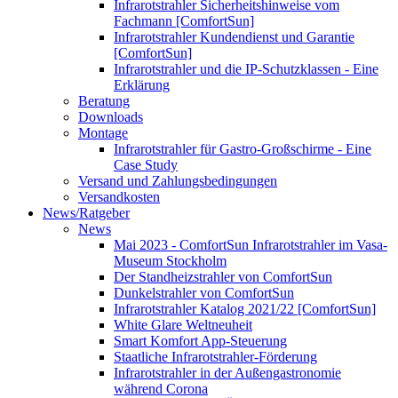
Infrarotstrahler Sicherheitshinweise vom
Fachmann [ComfortSun]
Infrarotstrahler Kundendienst und Garantie
[ComfortSun]
Infrarotstrahler und die IP-Schutzklassen - Eine
Erklärung
Beratung
Downloads
Montage
Infrarotstrahler für Gastro-Großschirme - Eine
Case Study
Versand und Zahlungsbedingungen
Versandkosten
News/Ratgeber
News
Mai 2023 - ComfortSun Infrarotstrahler im Vasa-
Museum Stockholm
Der Standheizstrahler von ComfortSun
Dunkelstrahler von ComfortSun
Infrarotstrahler Katalog 2021/22 [ComfortSun]
White Glare Weltneuheit
Smart Komfort App-Steuerung
Staatliche Infrarotstrahler-Förderung
Infrarotstrahler in der Außengastronomie
während Corona