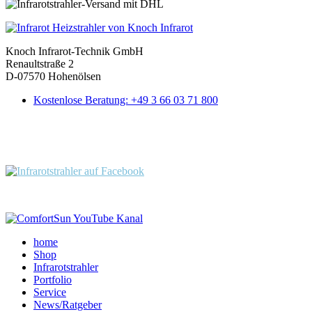
Knoch Infrarot-Technik GmbH
Renaultstraße 2
D-07570 Hohenölsen
Kostenlose Beratung: +49 3 66 03 71 800
Folgen Sie uns:
home
Shop
Infrarotstrahler
Portfolio
Service
News/Ratgeber