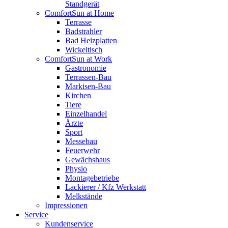
Standgerät
ComfortSun at Home
Terrasse
Badstrahler
Bad Heizplatten
Wickeltisch
ComfortSun at Work
Gastronomie
Terrassen-Bau
Markisen-Bau
Kirchen
Tiere
Einzelhandel
Ärzte
Sport
Messebau
Feuerwehr
Gewächshaus
Physio
Montagebetriebe
Lackierer / Kfz Werkstatt
Melkstände
Impressionen
Service
Kundenservice