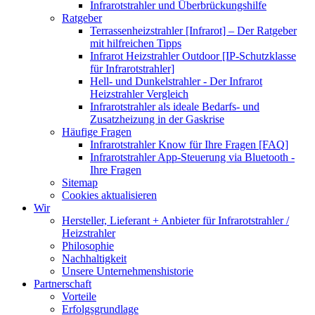
Infrarotstrahler und Überbrückungshilfe
Ratgeber
Terrassenheizstrahler [Infrarot] – Der Ratgeber
mit hilfreichen Tipps
Infrarot Heizstrahler Outdoor [IP-Schutzklasse
für Infrarotstrahler]
Hell- und Dunkelstrahler - Der Infrarot
Heizstrahler Vergleich
Infrarotstrahler als ideale Bedarfs- und
Zusatzheizung in der Gaskrise
Häufige Fragen
Infrarotstrahler Know für Ihre Fragen [FAQ]
Infrarotstrahler App-Steuerung via Bluetooth -
Ihre Fragen
Sitemap
Cookies aktualisieren
Wir
Hersteller, Lieferant + Anbieter für Infrarotstrahler /
Heizstrahler
Philosophie
Nachhaltigkeit
Unsere Unternehmenshistorie
Partnerschaft
Vorteile
Erfolgsgrundlage