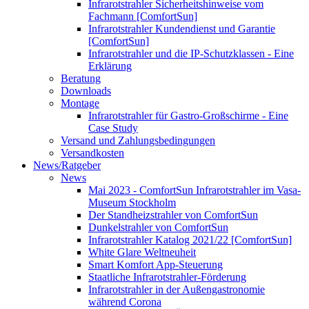
Infrarotstrahler Sicherheitshinweise vom
Fachmann [ComfortSun]
Infrarotstrahler Kundendienst und Garantie
[ComfortSun]
Infrarotstrahler und die IP-Schutzklassen - Eine
Erklärung
Beratung
Downloads
Montage
Infrarotstrahler für Gastro-Großschirme - Eine
Case Study
Versand und Zahlungsbedingungen
Versandkosten
News/Ratgeber
News
Mai 2023 - ComfortSun Infrarotstrahler im Vasa-
Museum Stockholm
Der Standheizstrahler von ComfortSun
Dunkelstrahler von ComfortSun
Infrarotstrahler Katalog 2021/22 [ComfortSun]
White Glare Weltneuheit
Smart Komfort App-Steuerung
Staatliche Infrarotstrahler-Förderung
Infrarotstrahler in der Außengastronomie
während Corona