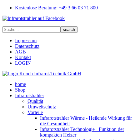
Kostenlose Beratung: +49 3 66 03 71 800
Impressum
Datenschutz
AGB
Kontakt
LOGIN
home
Shop
Infrarotstrahler
Qualität
Umweltschutz
Vorteile
Infrarotstrahler Wärme - Heilende Wirkung für
die Gesundheit
Infrarotstrahler Technologie - Funktion der
kompakten Heizer