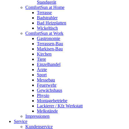
Standgerät
ComfortSun at Home
Terrasse
Badstrahler
Bad Heizplatten
Wickeltisch
ComfortSun at Work
Gastronomie
Terrassen-Bau
Markisen-Bau
Kirchen
Tiere
Einzelhandel
Ärzte
Sport
Messebau
Feuerwehr
Gewächshaus
Physio
Montagebetriebe
Lackierer / Kfz Werkstatt
Melkstände
Impressionen
Service
Kundenservice