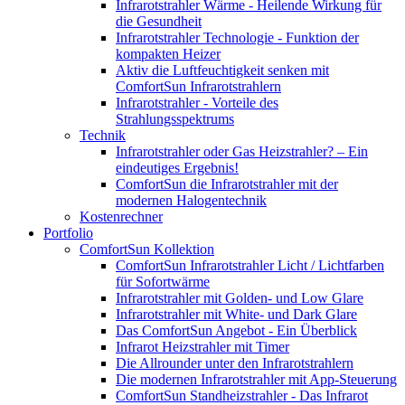
Infrarotstrahler Wärme - Heilende Wirkung für
die Gesundheit
Infrarotstrahler Technologie - Funktion der
kompakten Heizer
Aktiv die Luftfeuchtigkeit senken mit
ComfortSun Infrarotstrahlern
Infrarotstrahler - Vorteile des
Strahlungsspektrums
Technik
Infrarotstrahler oder Gas Heizstrahler? – Ein
eindeutiges Ergebnis!
ComfortSun die Infrarotstrahler mit der
modernen Halogentechnik
Kostenrechner
Portfolio
ComfortSun Kollektion
ComfortSun Infrarotstrahler Licht / Lichtfarben
für Sofortwärme
Infrarotstrahler mit Golden- und Low Glare
Infrarotstrahler mit White- und Dark Glare
Das ComfortSun Angebot - Ein Überblick
Infrarot Heizstrahler mit Timer
Die Allrounder unter den Infrarotstrahlern
Die modernen Infrarotstrahler mit App-Steuerung
ComfortSun Standheizstrahler - Das Infrarot