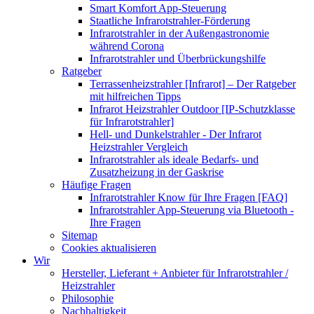
Smart Komfort App-Steuerung
Staatliche Infrarotstrahler-Förderung
Infrarotstrahler in der Außengastronomie
während Corona
Infrarotstrahler und Überbrückungshilfe
Ratgeber
Terrassenheizstrahler [Infrarot] – Der Ratgeber
mit hilfreichen Tipps
Infrarot Heizstrahler Outdoor [IP-Schutzklasse
für Infrarotstrahler]
Hell- und Dunkelstrahler - Der Infrarot
Heizstrahler Vergleich
Infrarotstrahler als ideale Bedarfs- und
Zusatzheizung in der Gaskrise
Häufige Fragen
Infrarotstrahler Know für Ihre Fragen [FAQ]
Infrarotstrahler App-Steuerung via Bluetooth -
Ihre Fragen
Sitemap
Cookies aktualisieren
Wir
Hersteller, Lieferant + Anbieter für Infrarotstrahler /
Heizstrahler
Philosophie
Nachhaltigkeit