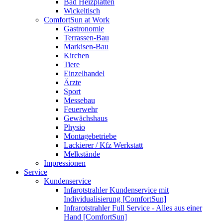
Bad Heizplatten
Wickeltisch
ComfortSun at Work
Gastronomie
Terrassen-Bau
Markisen-Bau
Kirchen
Tiere
Einzelhandel
Ärzte
Sport
Messebau
Feuerwehr
Gewächshaus
Physio
Montagebetriebe
Lackierer / Kfz Werkstatt
Melkstände
Impressionen
Service
Kundenservice
Infarotstrahler Kundenservice mit
Individualisierung [ComfortSun]
Infrarotstrahler Full Service - Alles aus einer
Hand [ComfortSun]