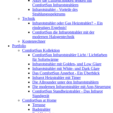
Aktiv die Luftfeuchtigkeit senken mit
ComfortSun Infrarotstrahlern
Infrarotstrahler - Vorteile des
Strahlungsspektrums
Technik
Infrarotstrahler oder Gas Heizstrahler? – Ein
eindeutiges Ergebnis!
ComfortSun die Infrarotstrahler mit der
modernen Halogentechnik
Kostenrechner
Portfolio
ComfortSun Kollektion
ComfortSun Infrarotstrahler Licht / Lichtfarben
für Sofortwärme
Infrarotstrahler mit Golden- und Low Glare
Infrarotstrahler mit White- und Dark Glare
Das ComfortSun Angebot - Ein Überblick
Infrarot Heizstrahler mit Timer
Die Allrounder unter den Infrarotstrahlern
Die modernen Infrarotstrahler mit App-Steuerung
ComfortSun Standheizstrahler - Das Infrarot
Standgerät
ComfortSun at Home
Terrasse
Badstrahler