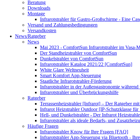
Beratung
Downloads
Montage
Infrarotstrahler für Gastro-Großschirme - Eine Ca
Versand und Zahlungsbedingungen
Versandkosten
News/Ratgeber
News
Mai 2023 - ComfortSun Infrarotstrahler im Vasa
Der Standheizstrahler von ComfortSun
Dunkelstrahler von ComfortSun
Infrarotstrahler Katalog 2021/22 [ComfortSun]
White Glare Weltneuheit
Smart Komfort App-Steuerung
Staatliche Infrarotstrahler-Förderung
Infrarotstrahler in der Außengastronomie während
Infrarotstrahler und Überbrückungshilfe
Ratgeber
Terrassenheizstrahler [Infrarot] – Der Ratgeber mit
Infrarot Heizstrahler Outdoor [IP-Schutzklasse für I
Hell- und Dunkelstrahler - Der Infrarot Heizstrahle
Infrarotstrahler als ideale Bedarfs- und Zusatzheiz
Häufige Fragen
Infrarotstrahler Know für Ihre Fragen [FAQ]
Infrarotstrahler App-Steuerung via Bluetooth - Ihr