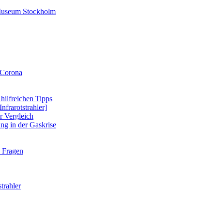
-Museum Stockholm
 Corona
 hilfreichen Tipps
nfrarotstrahler]
r Vergleich
ung in der Gaskrise
e Fragen
strahler