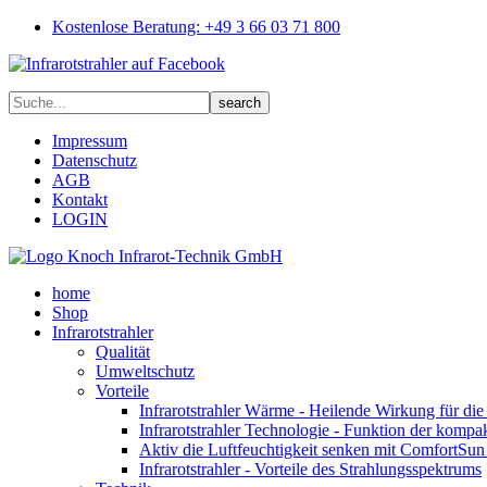
Kostenlose Beratung: +49 3 66 03 71 800
Impressum
Datenschutz
AGB
Kontakt
LOGIN
home
Shop
Infrarotstrahler
Qualität
Umweltschutz
Vorteile
Infrarotstrahler Wärme - Heilende Wirkung für di
Infrarotstrahler Technologie - Funktion der kompa
Aktiv die Luftfeuchtigkeit senken mit ComfortSun 
Infrarotstrahler - Vorteile des Strahlungsspektrums