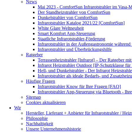
News
Mai 2023 - ComfortSun Infrarotstrahler im Vasa
Der Standheizstrahler von ComfortSun
Dunkelstrahler von ComfortSun
Infrarotstrahler Katalog 2021/22 [ComfortSun]
White Glare Weltneuheit
Smart Komfort App-Steuerung
Staatliche Infrarotstrahler-Förderung
Infrarotstrahler in der Außengastronomie während
Infrarotstrahler und Überbrückungshilfe
Ratgeber
Terrassenheizstrahler [Infrarot] – Der Ratgeber mit
Infrarot Heizstrahler Outdoor [IP-Schutzklasse für I
Hell- und Dunkelstrahler - Der Infrarot Heizstrahle
Infrarotstrahler als ideale Bedarfs- und Zusatzheiz
Häufige Fragen
Infrarotstrahler Know für Ihre Fragen [FAQ]
Infrarotstrahler App-Steuerung via Bluetooth - Ihr
Sitemap
Cookies aktualisieren
Wir
Hersteller, Lieferant + Anbieter für Infrarotstrahler / Heiz
Philosophie
Nachhaltigkeit
Unsere Unternehmenshistorie