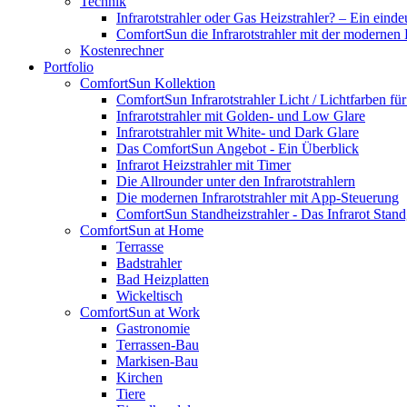
Technik
Infrarotstrahler oder Gas Heizstrahler? – Ein einde
ComfortSun die Infrarotstrahler mit der modernen
Kostenrechner
Portfolio
ComfortSun Kollektion
ComfortSun Infrarotstrahler Licht / Lichtfarben f
Infrarotstrahler mit Golden- und Low Glare
Infrarotstrahler mit White- und Dark Glare
Das ComfortSun Angebot - Ein Überblick
Infrarot Heizstrahler mit Timer
Die Allrounder unter den Infrarotstrahlern
Die modernen Infrarotstrahler mit App-Steuerung
ComfortSun Standheizstrahler - Das Infrarot Stand
ComfortSun at Home
Terrasse
Badstrahler
Bad Heizplatten
Wickeltisch
ComfortSun at Work
Gastronomie
Terrassen-Bau
Markisen-Bau
Kirchen
Tiere