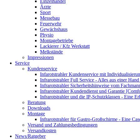
Einzelhandel
Ärzte
Sport
Messebau
Feuerwehr
Gewächshaus
Physio
Montagebetriebe
Lackierer / Kfz Werkstatt
Melkstände
Impressionen
Service
Kundenservice
Infarotstrahler Kundenservice mit Individualisier
Infrarotstrahler Full Service - Alles aus einer Ha
Infrarotstrahler Sicherheitshinweise vom Fachma
Infrarotstrahler Kundendienst und Garantie [Comf
Infrarotstrahler und die IP-Schutzklassen - Eine E
Beratung
Downloads
Montage
Infrarotstrahler für Gastro-Großschirme - Eine Ca
Versand und Zahlungsbedingungen
Versandkosten
News/Ratgeber