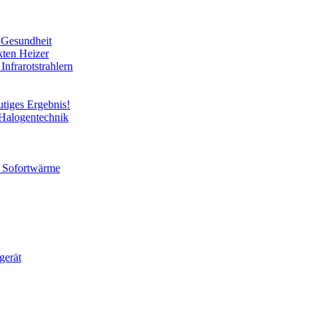
e Gesundheit
kten Heizer
Infrarotstrahlern
utiges Ergebnis!
 Halogentechnik
ür Sofortwärme
gerät