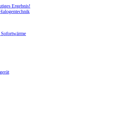
utiges Ergebnis!
 Halogentechnik
ür Sofortwärme
gerät