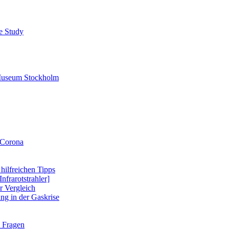
se Study
-Museum Stockholm
 Corona
 hilfreichen Tipps
nfrarotstrahler]
r Vergleich
ung in der Gaskrise
e Fragen