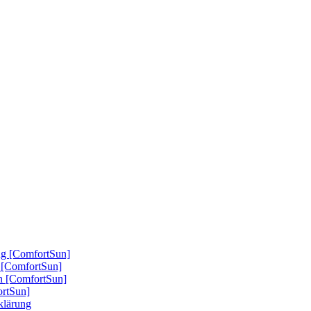
ung [ComfortSun]
nd [ComfortSun]
nn [ComfortSun]
ortSun]
rklärung