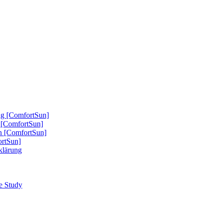
ung [ComfortSun]
nd [ComfortSun]
nn [ComfortSun]
ortSun]
rklärung
se Study