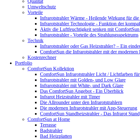
Qualität
Umweltschutz
Vorteile
Infrarotstrahler Wärme - Heilende Wirkung für di
Infrarotstrahler Technologie - Funktion der kompa
Aktiv die Luftfeuchtigkeit senken mit ComfortSun 
Infrarotstrahler - Vorteile des Strahlungsspektrums
Technik
Infrarotstrahler oder Gas Heizstrahler? – Ein einde
ComfortSun die Infrarotstrahler mit der modernen
Kostenrechner
Portfolio
ComfortSun Kollektion
ComfortSun Infrarotstrahler Licht / Lichtfarben f
Infrarotstrahler mit Golden- und Low Glare
Infrarotstrahler mit White- und Dark Glare
Das ComfortSun Angebot - Ein Überblick
Infrarot Heizstrahler mit Timer
Die Allrounder unter den Infrarotstrahlern
Die modernen Infrarotstrahler mit App-Steuerung
ComfortSun Standheizstrahler - Das Infrarot Stand
ComfortSun at Home
Terrasse
Badstrahler
Bad Heizplatten