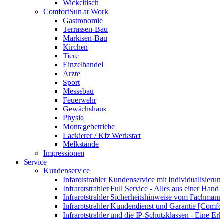
Wickeltisch
ComfortSun at Work
Gastronomie
Terrassen-Bau
Markisen-Bau
Kirchen
Tiere
Einzelhandel
Ärzte
Sport
Messebau
Feuerwehr
Gewächshaus
Physio
Montagebetriebe
Lackierer / Kfz Werkstatt
Melkstände
Impressionen
Service
Kundenservice
Infarotstrahler Kundenservice mit Individualisier
Infrarotstrahler Full Service - Alles aus einer Ha
Infrarotstrahler Sicherheitshinweise vom Fachma
Infrarotstrahler Kundendienst und Garantie [Comf
Infrarotstrahler und die IP-Schutzklassen - Eine E