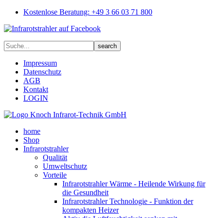
Kostenlose Beratung: +49 3 66 03 71 800
Impressum
Datenschutz
AGB
Kontakt
LOGIN
home
Shop
Infrarotstrahler
Qualität
Umweltschutz
Vorteile
Infrarotstrahler Wärme - Heilende Wirkung für
die Gesundheit
Infrarotstrahler Technologie - Funktion der
kompakten Heizer