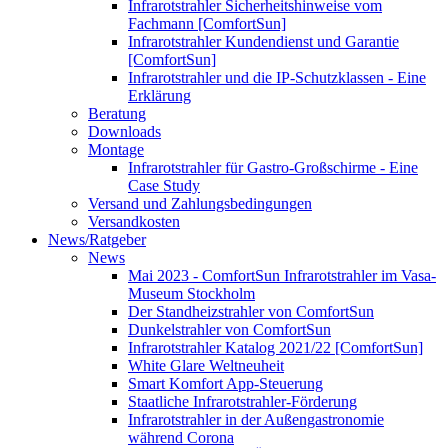
Infrarotstrahler Sicherheitshinweise vom
Fachmann [ComfortSun]
Infrarotstrahler Kundendienst und Garantie
[ComfortSun]
Infrarotstrahler und die IP-Schutzklassen - Eine
Erklärung
Beratung
Downloads
Montage
Infrarotstrahler für Gastro-Großschirme - Eine
Case Study
Versand und Zahlungsbedingungen
Versandkosten
News/Ratgeber
News
Mai 2023 - ComfortSun Infrarotstrahler im Vasa-
Museum Stockholm
Der Standheizstrahler von ComfortSun
Dunkelstrahler von ComfortSun
Infrarotstrahler Katalog 2021/22 [ComfortSun]
White Glare Weltneuheit
Smart Komfort App-Steuerung
Staatliche Infrarotstrahler-Förderung
Infrarotstrahler in der Außengastronomie
während Corona