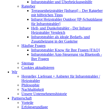
Infrarotstrahler und Überbrückungshilfe
Ratgeber
Terrassenheizstrahler [Infrarot] – Der Ratgeber
mit hilfreichen Tipps
Infrarot Heizstrahler Outdoor [IP-Schutzklasse
für Infrarotstrahler]
Hell- und Dunkelstrahler - Der Infrarot
Heizstrahler Vergleich
Infrarotstrahler als ideale Bedarfs- und
Zusatzheizung in der Gaskrise
Häufige Fragen
Infrarotstrahler Know für Ihre Fragen [FAQ]
Infrarotstrahler App-Steuerung via Bluetooth -
Ihre Fragen
Sitemap
Cookies aktualisieren
Wir
Hersteller, Lieferant + Anbieter für Infrarotstrahler /
Heizstrahler
Philosophie
Nachhaltigkeit
Unsere Unternehmenshistorie
Partnerschaft
Vorteile
Erfolgsgrundlage