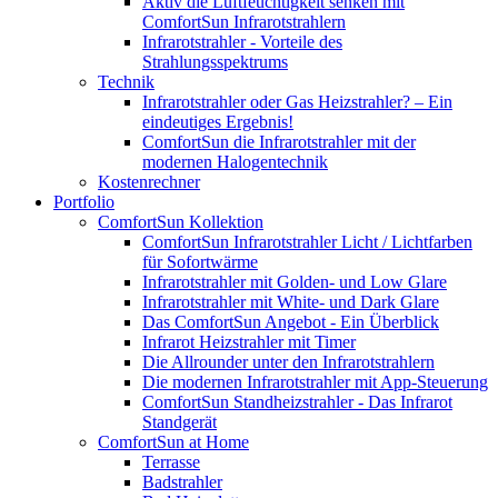
Aktiv die Luftfeuchtigkeit senken mit
ComfortSun Infrarotstrahlern
Infrarotstrahler - Vorteile des
Strahlungsspektrums
Technik
Infrarotstrahler oder Gas Heizstrahler? – Ein
eindeutiges Ergebnis!
ComfortSun die Infrarotstrahler mit der
modernen Halogentechnik
Kostenrechner
Portfolio
ComfortSun Kollektion
ComfortSun Infrarotstrahler Licht / Lichtfarben
für Sofortwärme
Infrarotstrahler mit Golden- und Low Glare
Infrarotstrahler mit White- und Dark Glare
Das ComfortSun Angebot - Ein Überblick
Infrarot Heizstrahler mit Timer
Die Allrounder unter den Infrarotstrahlern
Die modernen Infrarotstrahler mit App-Steuerung
ComfortSun Standheizstrahler - Das Infrarot
Standgerät
ComfortSun at Home
Terrasse
Badstrahler