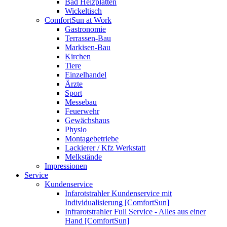
Bad Heizplatten
Wickeltisch
ComfortSun at Work
Gastronomie
Terrassen-Bau
Markisen-Bau
Kirchen
Tiere
Einzelhandel
Ärzte
Sport
Messebau
Feuerwehr
Gewächshaus
Physio
Montagebetriebe
Lackierer / Kfz Werkstatt
Melkstände
Impressionen
Service
Kundenservice
Infarotstrahler Kundenservice mit
Individualisierung [ComfortSun]
Infrarotstrahler Full Service - Alles aus einer
Hand [ComfortSun]