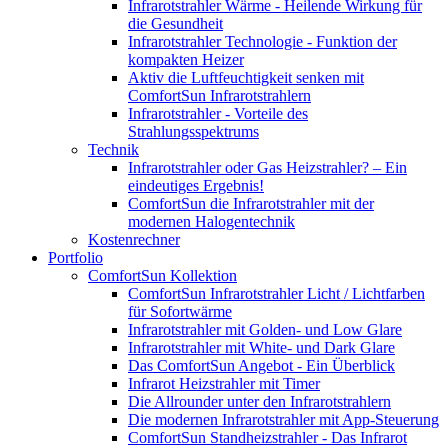
Infrarotstrahler Wärme - Heilende Wirkung für
die Gesundheit
Infrarotstrahler Technologie - Funktion der
kompakten Heizer
Aktiv die Luftfeuchtigkeit senken mit
ComfortSun Infrarotstrahlern
Infrarotstrahler - Vorteile des
Strahlungsspektrums
Technik
Infrarotstrahler oder Gas Heizstrahler? – Ein
eindeutiges Ergebnis!
ComfortSun die Infrarotstrahler mit der
modernen Halogentechnik
Kostenrechner
Portfolio
ComfortSun Kollektion
ComfortSun Infrarotstrahler Licht / Lichtfarben
für Sofortwärme
Infrarotstrahler mit Golden- und Low Glare
Infrarotstrahler mit White- und Dark Glare
Das ComfortSun Angebot - Ein Überblick
Infrarot Heizstrahler mit Timer
Die Allrounder unter den Infrarotstrahlern
Die modernen Infrarotstrahler mit App-Steuerung
ComfortSun Standheizstrahler - Das Infrarot