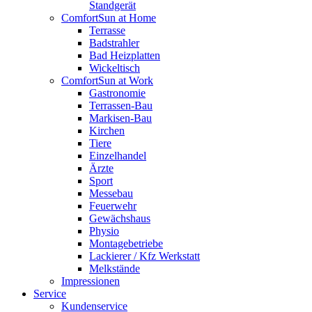
Standgerät
ComfortSun at Home
Terrasse
Badstrahler
Bad Heizplatten
Wickeltisch
ComfortSun at Work
Gastronomie
Terrassen-Bau
Markisen-Bau
Kirchen
Tiere
Einzelhandel
Ärzte
Sport
Messebau
Feuerwehr
Gewächshaus
Physio
Montagebetriebe
Lackierer / Kfz Werkstatt
Melkstände
Impressionen
Service
Kundenservice