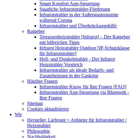
Smart Komfort App-Steuerung
Staatliche Infrarotstrahler-Förderung
Infrarotstrahler in der Außengastronomie
während Corona
Infrarotstrahler und Überbrückungshilfe
Ratgeber
Terrassenheizstrahler [Infrarot] – Der Ratgeber
mit hilfreichen Tipps
Infrarot Heizstrahler Outdoor [IP-Schutzklasse
für Infrarotstrahler]
Hell- und Dunkelstrahler - Der Infrarot
Heizstrahler Vergleich
Infrarotstrahler als ideale Bedarfs- und
Zusatzheizung in der Gaskrise
Häufige Fragen
Infrarotstrahler Know für Ihre Fragen [FAQ]
Infrarotstrahler App-Steuerung via Bluetooth -
Ihre Fragen
Sitemap
Cookies aktualisieren
Wir
Hersteller, Lieferant + Anbieter für Infrarotstrahler /
Heizstrahler
Philosophie
Nachhaltigkeit