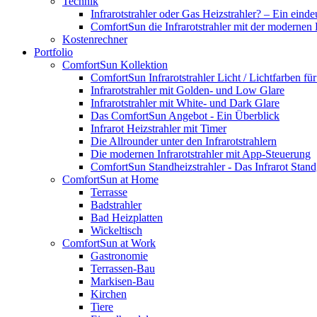
Technik
Infrarotstrahler oder Gas Heizstrahler? – Ein einde
ComfortSun die Infrarotstrahler mit der modernen
Kostenrechner
Portfolio
ComfortSun Kollektion
ComfortSun Infrarotstrahler Licht / Lichtfarben f
Infrarotstrahler mit Golden- und Low Glare
Infrarotstrahler mit White- und Dark Glare
Das ComfortSun Angebot - Ein Überblick
Infrarot Heizstrahler mit Timer
Die Allrounder unter den Infrarotstrahlern
Die modernen Infrarotstrahler mit App-Steuerung
ComfortSun Standheizstrahler - Das Infrarot Stand
ComfortSun at Home
Terrasse
Badstrahler
Bad Heizplatten
Wickeltisch
ComfortSun at Work
Gastronomie
Terrassen-Bau
Markisen-Bau
Kirchen
Tiere