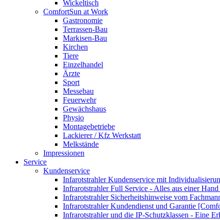
Wickeltisch
ComfortSun at Work
Gastronomie
Terrassen-Bau
Markisen-Bau
Kirchen
Tiere
Einzelhandel
Ärzte
Sport
Messebau
Feuerwehr
Gewächshaus
Physio
Montagebetriebe
Lackierer / Kfz Werkstatt
Melkstände
Impressionen
Service
Kundenservice
Infarotstrahler Kundenservice mit Individualisier
Infrarotstrahler Full Service - Alles aus einer Ha
Infrarotstrahler Sicherheitshinweise vom Fachma
Infrarotstrahler Kundendienst und Garantie [Comf
Infrarotstrahler und die IP-Schutzklassen - Eine E