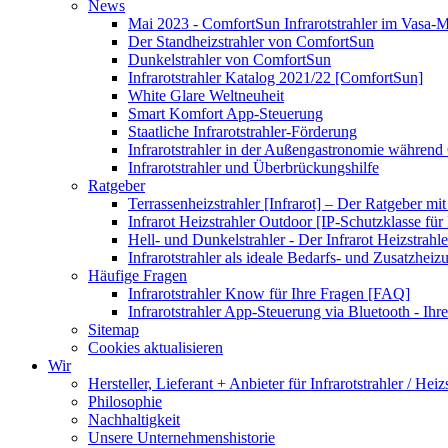
News
Mai 2023 - ComfortSun Infrarotstrahler im Vasa
Der Standheizstrahler von ComfortSun
Dunkelstrahler von ComfortSun
Infrarotstrahler Katalog 2021/22 [ComfortSun]
White Glare Weltneuheit
Smart Komfort App-Steuerung
Staatliche Infrarotstrahler-Förderung
Infrarotstrahler in der Außengastronomie während
Infrarotstrahler und Überbrückungshilfe
Ratgeber
Terrassenheizstrahler [Infrarot] – Der Ratgeber mit
Infrarot Heizstrahler Outdoor [IP-Schutzklasse für I
Hell- und Dunkelstrahler - Der Infrarot Heizstrahle
Infrarotstrahler als ideale Bedarfs- und Zusatzheiz
Häufige Fragen
Infrarotstrahler Know für Ihre Fragen [FAQ]
Infrarotstrahler App-Steuerung via Bluetooth - Ihr
Sitemap
Cookies aktualisieren
Wir
Hersteller, Lieferant + Anbieter für Infrarotstrahler / Heiz
Philosophie
Nachhaltigkeit
Unsere Unternehmenshistorie