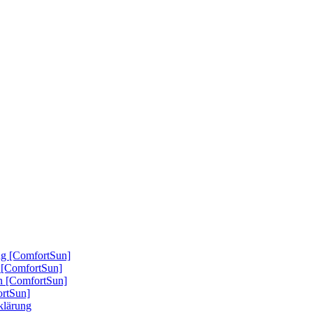
ung [ComfortSun]
nd [ComfortSun]
nn [ComfortSun]
ortSun]
rklärung