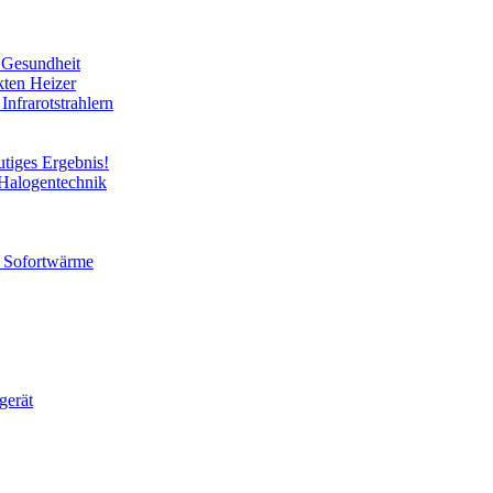
e Gesundheit
kten Heizer
Infrarotstrahlern
utiges Ergebnis!
 Halogentechnik
ür Sofortwärme
gerät