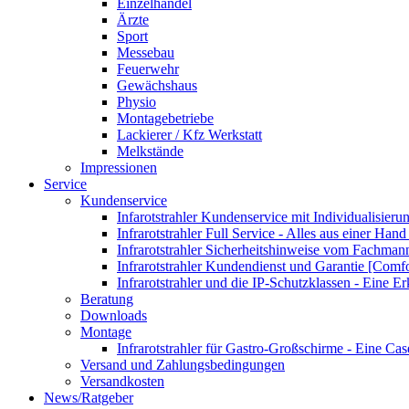
Einzelhandel
Ärzte
Sport
Messebau
Feuerwehr
Gewächshaus
Physio
Montagebetriebe
Lackierer / Kfz Werkstatt
Melkstände
Impressionen
Service
Kundenservice
Infarotstrahler Kundenservice mit Individualisier
Infrarotstrahler Full Service - Alles aus einer Ha
Infrarotstrahler Sicherheitshinweise vom Fachma
Infrarotstrahler Kundendienst und Garantie [Comf
Infrarotstrahler und die IP-Schutzklassen - Eine E
Beratung
Downloads
Montage
Infrarotstrahler für Gastro-Großschirme - Eine Ca
Versand und Zahlungsbedingungen
Versandkosten
News/Ratgeber