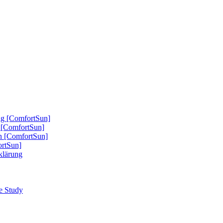
ung [ComfortSun]
nd [ComfortSun]
nn [ComfortSun]
ortSun]
rklärung
se Study