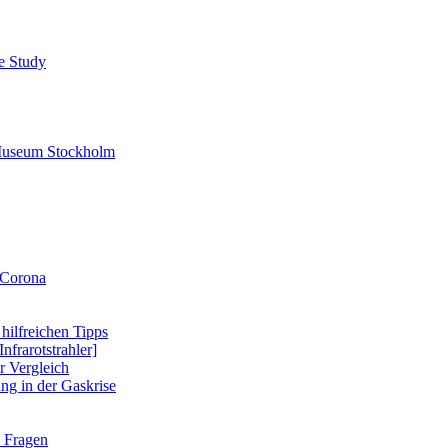
se Study
-Museum Stockholm
 Corona
 hilfreichen Tipps
nfrarotstrahler]
r Vergleich
ung in der Gaskrise
e Fragen