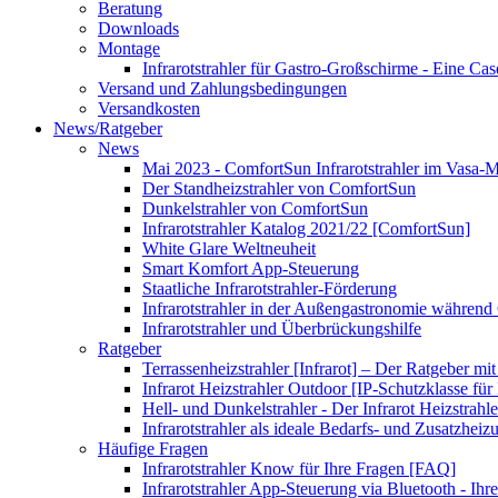
Beratung
Downloads
Montage
Infrarotstrahler für Gastro-Großschirme - Eine Ca
Versand und Zahlungsbedingungen
Versandkosten
News/Ratgeber
News
Mai 2023 - ComfortSun Infrarotstrahler im Vasa
Der Standheizstrahler von ComfortSun
Dunkelstrahler von ComfortSun
Infrarotstrahler Katalog 2021/22 [ComfortSun]
White Glare Weltneuheit
Smart Komfort App-Steuerung
Staatliche Infrarotstrahler-Förderung
Infrarotstrahler in der Außengastronomie während
Infrarotstrahler und Überbrückungshilfe
Ratgeber
Terrassenheizstrahler [Infrarot] – Der Ratgeber mit
Infrarot Heizstrahler Outdoor [IP-Schutzklasse für I
Hell- und Dunkelstrahler - Der Infrarot Heizstrahle
Infrarotstrahler als ideale Bedarfs- und Zusatzheiz
Häufige Fragen
Infrarotstrahler Know für Ihre Fragen [FAQ]
Infrarotstrahler App-Steuerung via Bluetooth - Ihr