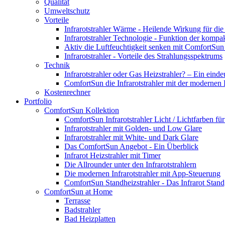
Qualität
Umweltschutz
Vorteile
Infrarotstrahler Wärme - Heilende Wirkung für di
Infrarotstrahler Technologie - Funktion der kompa
Aktiv die Luftfeuchtigkeit senken mit ComfortSun 
Infrarotstrahler - Vorteile des Strahlungsspektrums
Technik
Infrarotstrahler oder Gas Heizstrahler? – Ein einde
ComfortSun die Infrarotstrahler mit der modernen
Kostenrechner
Portfolio
ComfortSun Kollektion
ComfortSun Infrarotstrahler Licht / Lichtfarben f
Infrarotstrahler mit Golden- und Low Glare
Infrarotstrahler mit White- und Dark Glare
Das ComfortSun Angebot - Ein Überblick
Infrarot Heizstrahler mit Timer
Die Allrounder unter den Infrarotstrahlern
Die modernen Infrarotstrahler mit App-Steuerung
ComfortSun Standheizstrahler - Das Infrarot Stand
ComfortSun at Home
Terrasse
Badstrahler
Bad Heizplatten