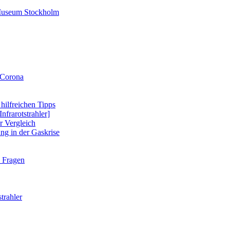
-Museum Stockholm
 Corona
 hilfreichen Tipps
nfrarotstrahler]
r Vergleich
ung in der Gaskrise
e Fragen
strahler