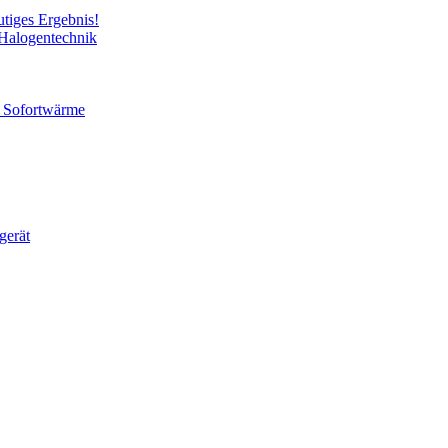
utiges Ergebnis!
 Halogentechnik
ür Sofortwärme
gerät