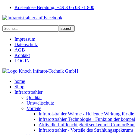
Kostenlose Beratung: +49 3 66 03 71 800
Impressum
Datenschutz
AGB
Kontakt
LOGIN
home
Shop
Infrarotstrahler
Qualität
Umweltschutz
Vorteile
Infrarotstrahler Wärme - Heilende Wirkung für di
Infrarotstrahler Technologie - Funktion der kompa
Aktiv die Luftfeuchtigkeit senken mit ComfortSun 
Infrarotstrahler - Vorteile des Strahlungsspektrums